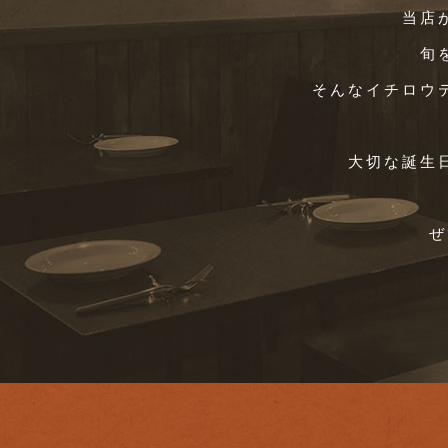
当店
旬
そんなイチロウ
大切な誕生
ぜ