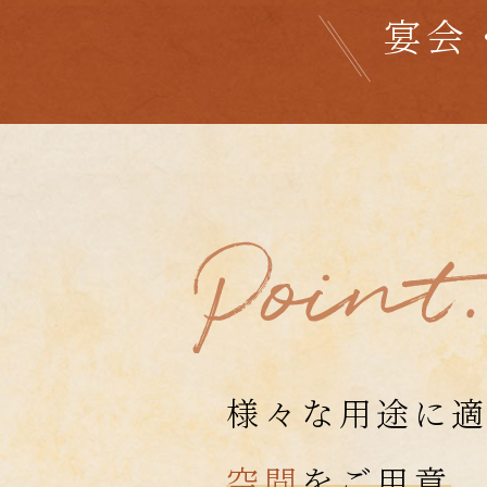
宴会
様々な用途に
空間
をご用意