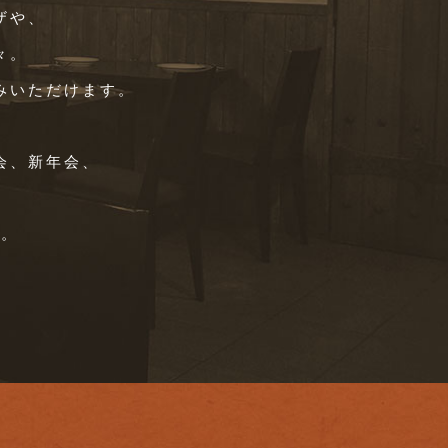
ザや、
々。
みいただけます。
会、新年会、
い。