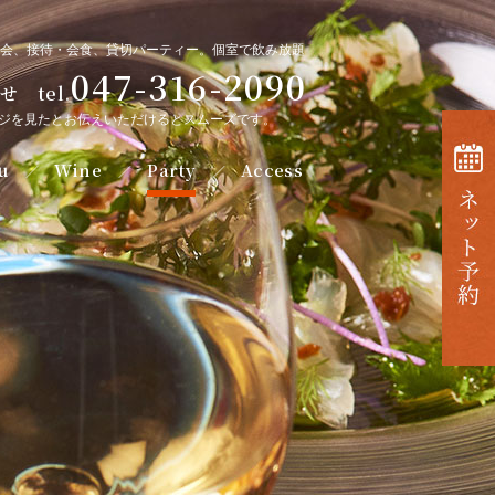
会、接待・会食、貸切パーティー。個室で飲み放題
047-316-2090
 tel.
ジを見たとお伝えいただけるとスムーズです。
u
Wine
Party
Access