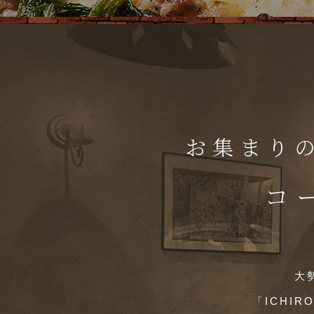
お集まり
コ
大
「ICHI